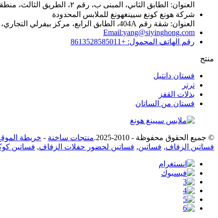
العنوان: الطابق الثاني، المبنى ب، رقم ٢، الطريق الثالث، منطقة بوتو الصناعية الشمالية، دونغقوان، قوانغدونغ، الصين
شركة هونغ كونغ سيينغهونغ للملابس المحدودة
العنوان: شقة رقم 404A، الطابق الرابع، مركز بيفرلي التجاري، 87-105 طريق تشاتام الجنوبي، تسيم شا تسوي، كولون، هونغ كونغ
Email:yang@siyinghong.com
رقم الهاتف المحمول: +8613528585011
منتج
فستان دانتيل
ترتر
بذلات القفز
فستان من الساتان
© جميع الحقوق محفوظة - 2010-2025.
منتجات ساخنة
-
خريطة الموقع
فساتين الزفاف
,
فساتين
,
فساتين لحضور حفلات الزفاف
,
فساتين كوك