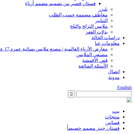
فستان قصير من تصميم مصمم أزياء
بليزر
معاطف مصممة حسب الطلب
التنانير
ملابس التزلج والثلج
بذلات القفز
دراسات الحالة
معلومات عنا
معارض الأزياء العالمية | مصنع ملابس نسائية عمره 17 عامًا
مصنعي الملابس
قص الأقمشة
الأسئلة الشائعة
اتصال
مدونة
English
بيت
منتجات
فساتين
فستان جينز مصمم خصيصاً