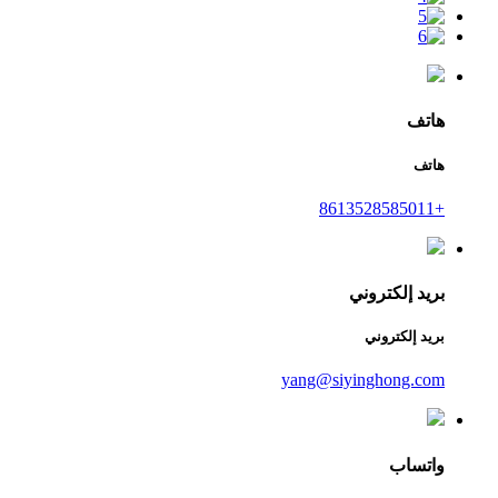
هاتف
هاتف
+8613528585011
بريد إلكتروني
بريد إلكتروني
yang@siyinghong.com
واتساب