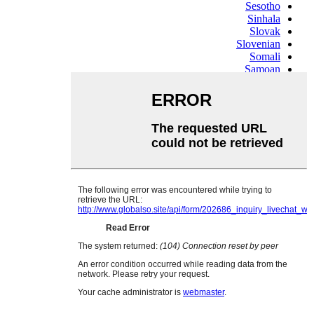
Sesotho
Sinhala
Slovak
Slovenian
Somali
Samoan
Scots Gaelic
Shona
Sindhi
Sundanese
Swahili
Tajik
Tamil
Telugu
Thai
Ukrainian
Urdu
Uzbek
Vietnamese
Welsh
Xhosa
Yiddish
Yoruba
Zulu
Kinyarwanda