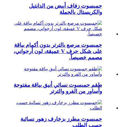
جمبسوت زفاف أبيض من الدانتيل
والكريستال بالجملة
جمبسوت مرصع بالترتر بدون أكمام بياقة
على شكل حرف V عميقة، لون أرجواني،
مصمم خصيصاً.
طقم جمبسوت نسائي أنيق بياقة مفتوحة
وأساور من الفرو والترتر
جمبسوت مطرز بزخارف زهور نسائية
حسب الطلب