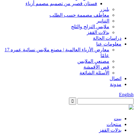
فستان قصير من تصميم مصمم أزياء
بليزر
معاطف مصممة حسب الطلب
التنانير
ملابس التزلج والثلج
بذلات القفز
دراسات الحالة
معلومات عنا
معارض الأزياء العالمية | مصنع ملابس نسائية عمره 17
عامًا
مصنعي الملابس
قص الأقمشة
الأسئلة الشائعة
اتصال
مدونة
English
بيت
منتجات
بذلات القفز