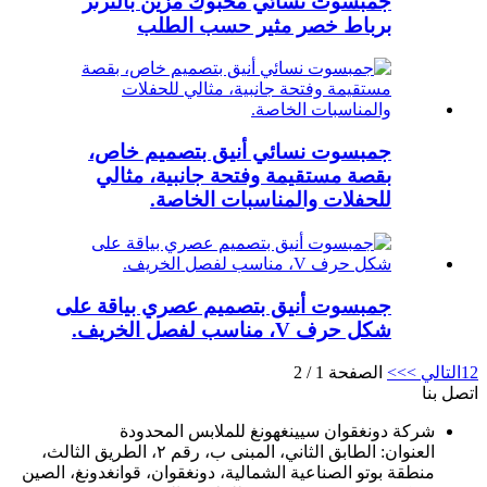
جمبسوت نسائي محبوك مزين بالترتر
برباط خصر مثير حسب الطلب
جمبسوت نسائي أنيق بتصميم خاص،
بقصة مستقيمة وفتحة جانبية، مثالي
للحفلات والمناسبات الخاصة.
جمبسوت أنيق بتصميم عصري بياقة على
شكل حرف V، مناسب لفصل الخريف.
2
1
التالي >
>>
الصفحة 1 / 2
اتصل بنا
شركة دونغقوان سيينغهونغ للملابس المحدودة
العنوان: الطابق الثاني، المبنى ب، رقم ٢، الطريق الثالث،
منطقة بوتو الصناعية الشمالية، دونغقوان، قوانغدونغ، الصين