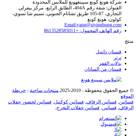
شركة هونغ كونغ سيينغهونغ للملابس المحدودة
العنوان: شقة رقم 404A، الطابق الرابع، مركز بيفرلي
التجاري، 87-105 طريق تشاتام الجنوبي، تسيم شا تسوي،
كولون، هونغ كونغ
Email:yang@siyinghong.com
رقم الهاتف المحمول: +8613528585011
منتج
فستان دانتيل
ترتر
بذلات القفز
فستان من الساتان
© جميع الحقوق محفوظة - 2010-2025.
منتجات ساخنة
-
خريطة
الموقع
فساتين
,
فساتين الزفاف
,
فساتين كوكتيل
,
فساتين لحضور حفلات
الزفاف
,
فساتين
,
فساتين حفلات التخرج
,